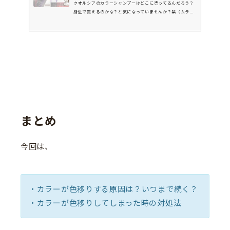
クオルシアのカラーシャンプーはどこに売ってるんだろう？
身近で買えるのかな？と気になっていませんか？紫（ムラシ
ャン）やピンクなど人気色を使ってみたいけれど、ドンキや
マツキヨなどの市販店舗で買えるのか分からない…という声
も多く耳にします！「フィヨーレ」はサロン専売品を取り扱
うメーカーのため、どこで売ってるのか迷いますよね。今回
は、・クオルシアカラーシャンプーの取扱店舗（ドンキ・マ
ツキヨ・ロフトなど）・クオルシアカラーシャンプーの紫・
ピンクなど各カラーの特徴・クオルシアカラーシャンプーの
正しい使い方...
まとめ
今回は、
・カラーが色移りする原因は？いつまで続く？
・カラーが色移りしてしまった時の対処法