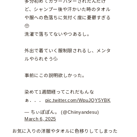
多分初めてカラーバターされたんだけ
ど、シャンプー後や汗かいた時のタオル
や服への色落ちに気付く度に憂鬱すぎる
🥺
洗濯で落ちてないやつあるし。
外出で着ていく服制限されるし、メンタ
ルやられそう💦
事前にこの説明欲しかった。
染めて1週間経ってこれだもんな
ぁ．．．
pic.twitter.com/WpuJQY5YBK
— ちぃぽぽん。 (@Chiinyandesu)
March 6, 2025
お気に入りの洋服やタオルに色移りしてしまった