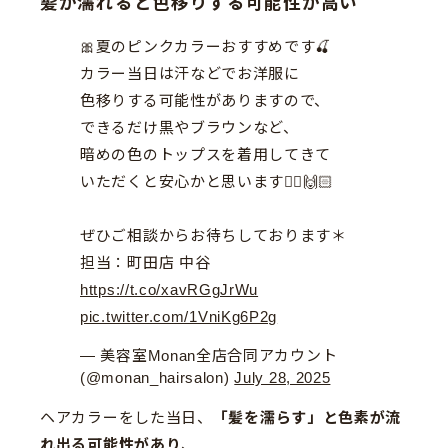
髪が濡れると色移りする可能性が高い
🎀夏のピンクカラーおすすめです🍒
カラー当日は汗などでお洋服に
色移りする可能性がありますので、
できるだけ黒やブラウンなど、
暗めの色のトップスを着用してきて
いただくと安心かと思います🙇‍♀️🙌🏻
ぜひご相談からお待ちしております＊
担当：町田店 中谷
https://t.co/xavRGgJrWu
pic.twitter.com/1VniKg6P2g
— 美容室Monan全店合同アカウント
(@monan_hairsalon)
July 28, 2025
ヘアカラーをした当日、
「髪を濡らす」と色素が流
れ出る可能性があり
、