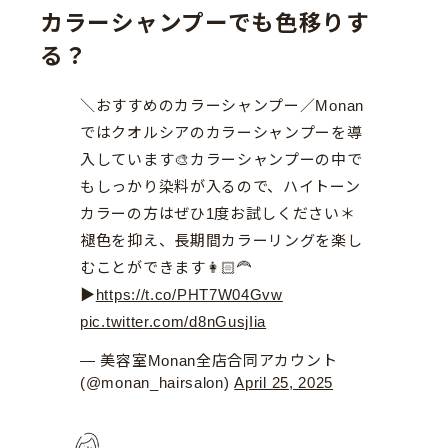
カラーシャンプーでも色移りす
る？
＼おすすめのカラーシャンプー／Monan
ではクオルシアのカラーシャンプーを導
入しています🎨カラーシャンプーの中で
もしっかり染料が入るので、ハイトーン
カラーの方はぜひ1度お試しください＊
褪色を抑え、長期間カラーリングを楽し
むことができます👩🏻‍🦰
▶︎
https://t.co/PHT7W04Gvw
pic.twitter.com/d8nGusjIia
— 美容室Monan全店合同アカウント
(@monan_hairsalon)
April 25, 2025