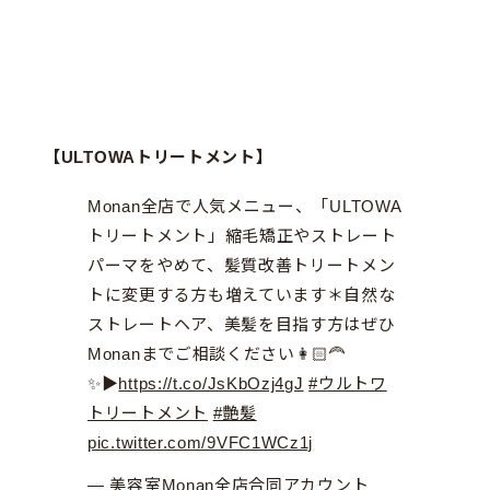
ンプー・トリートメントの販売店・シリーズごとの違い・実
際の口コミや使用感について分かりやすくご紹介します。購
入を考えていた方は、ぜひ参考にしてみてください。この記
事を書いた人美容室勤務歴15年レセプショニスト・プレスス
タッフTOKIOシャ...
【ULTOWAトリートメント】
Monan全店で人気メニュー、「ULTOWA
トリートメント」縮毛矯正やストレート
パーマをやめて、髪質改善トリートメン
トに変更する方も増えています＊自然な
ストレートヘア、美髪を目指す方はぜひ
Monanまでご相談ください👩🏻‍🦰
✨▶︎
https://t.co/JsKbOzj4gJ
#ウルトワ
トリートメント
#艶髪
pic.twitter.com/9VFC1WCz1j
— 美容室Monan全店合同アカウント