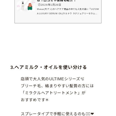
は？口コミや値段も紹介！
🕒️2026年1月26日
Monan(モナン)のヘアケア商品の中でも人気の高い「ULTOW
A LUXURY SERUM OIL(ウルトワ ラグジュアリーセラムオ
イル)」。今回はお客様からの口コミなどもあわせて、ラグジ
ュアリーセラムオイルについてご紹介していきたいと思いま
す！↓ウルトワトリートメントについての記事はこちら↓＼本
記事でわかること／・ウルトワ ラグジュアリーセラムオイル
について・ウルトワ ラグジュアリーセラムオイルの口コミ
は？ぜひ購入時の参考にしてみてくださいね！ウルトワ ラグ
ジュアリーセラムオイルとは？商品詳細や使い方ウルトワ ラ
グジュアリーセ...
3.ヘアミルク・オイルを使い分ける
店頭で大人気のULTIMEシリーズ🫧
ブリーチ毛、絡まりやすい髪質の方には
「ミラクルヘアトリートメント」が
おすすめです＊
スプレータイプで手軽に使えるのも🙆‍♀️❤︎