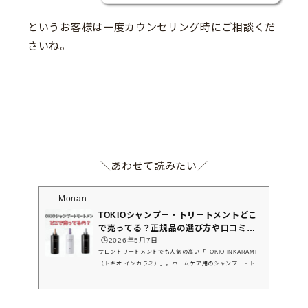
というお客様は一度カウンセリング時にご相談くだ
さいね。
＼あわせて読みたい／
Monan
TOKIOシャンプー・トリートメントどこ
で売ってる？正規品の選び方や口コミも
紹介
🕒️2026年5月7日
サロントリートメントでも人気の高い「TOKIO INKARAMI
（トキオ インカラミ）」。ホームケア用のシャンプー・トリ
ートメントも人気ですが、どこで売ってるんだろう？サロン
専売品はドンキやロフトでも買えるのかな・・と気になって
いる方も多いのではないでしょうか。今回は、・TOKIOシャ