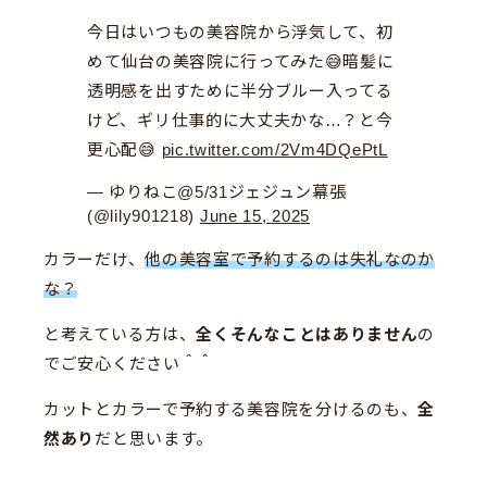
今日はいつもの美容院から浮気して、初
めて仙台の美容院に行ってみた😅暗髪に
透明感を出すために半分ブルー入ってる
けど、ギリ仕事的に大丈夫かな…？と今
更心配😅
pic.twitter.com/2Vm4DQePtL
— ゆりねこ@5/31ジェジュン幕張
(@lily901218)
June 15, 2025
カラーだけ、
他の美容室で予約するのは失礼なのか
な？
と考えている方は、
全くそんなことはありません
の
でご安心ください＾＾
カットとカラーで予約する美容院を分けるのも、
全
然あり
だと思います。