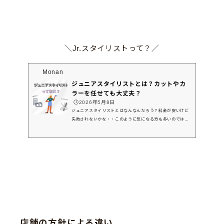
＼Jr.スタイリストって？／
Monan
ジュニアスタイリストとは？カットやカ
ラーを任せても大丈夫？
🕒️2026年5月8日
ジュニアスタイリストとはなんなんだろう？料金が安いけど
失敗されないかな・・このように気になる方も多いのではな
いでしょうか。本ブログでは美容室スタッフがジュニアスタ
イリストの特徴や通常スタイリストとの違いを解説します。
＼これが読める／・ジュニアスタイリスト(Jr.スタイリスト)
とは？・スタイリスト、ジュニアスタイリスト、アシスタン
トの違いは？・ジュニアスタイリストにお願いしたい時は？
ジュニアスタイリストとは？美容師歴は何年目？✂︎アカデミ
ー風景✂︎Monanでは中途アシスタントさんを募集中です✨働
きながら学...
店舗の方針による違い