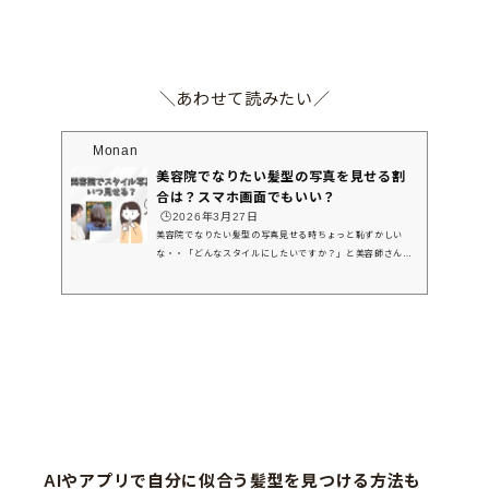
＼あわせて読みたい／
Monan
美容院でなりたい髪型の写真を見せる割
合は？スマホ画面でもいい？
🕒️2026年3月27日
美容院でなりたい髪型の写真見せる時ちょっと恥ずかしい
な・・「どんなスタイルにしたいですか？」と美容師さんに
聞かれた時、ちょっと躊躇ってしまう方もいらっしゃるので
はないでしょうか。当店では、割合で言うと半分以上のお客
様が好きなモデルさんやアイドルの方の写真を見せてくれる
ことが多いです。なので必要以上に気にする必要はありませ
んよ◎本ブログでは、・美容院で写真を見せるタイミング・
どんな写真がいいのか・他の美容師さんの写真でもいいの？
などについても詳しく解説していきます。ぜひ美容院に行く
前に参考にして...
AIやアプリで自分に似合う髪型を見つける方法も