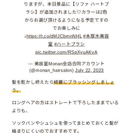
りますが、本日景品に【リファ ハートブ
ラシ】が追加されました🤍カラーは2色
からお選び頂けるようになる予定ですの
でお楽しみに
♪
https://t.co/dMJCbmnNHL
#本厚木美容
室
#ハートブラシ
pic.twitter.com/RSpXyuAKvA
— 美容室Monan全店合同アカウント
(@monan_hairsalon)
July 22, 2023
髪を乾かし終えたら
綺麗にブラッシングしましょ
う。
ロングヘアの方はストレートで下ろしたままでいる
よりも、
ソックバンやシュシュを使ってまとめておくと髪が
絡まりにくいのでおすすめです。