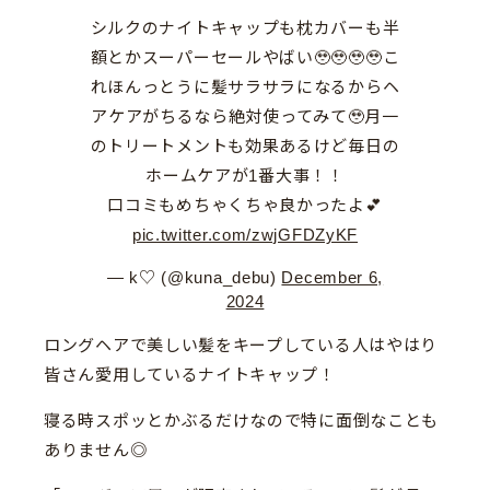
シルクのナイトキャップも枕カバーも半
額とかスーパーセールやばい🥹🥹🥹🥹こ
れほんっとうに髪サラサラになるからヘ
アケアがちるなら絶対使ってみて🥹月一
のトリートメントも効果あるけど毎日の
ホームケアが1番大事！！
口コミもめちゃくちゃ良かったよ💕
pic.twitter.com/zwjGFDZyKF
— k♡ (@kuna_debu)
December 6,
2024
ロングヘアで美しい髪をキープしている人はやはり
皆さん愛用しているナイトキャップ！
寝る時スポッとかぶるだけなので特に面倒なことも
ありません◎