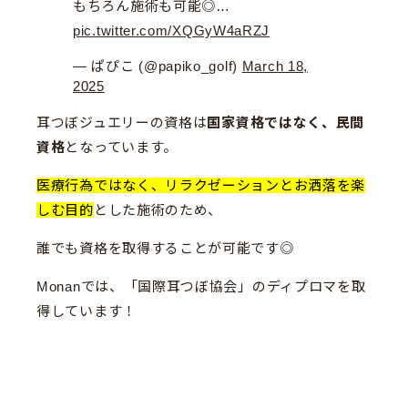
もちろん施術も可能◎…
pic.twitter.com/XQGyW4aRZJ
— ぱぴこ (@papiko_golf)
March 18,
2025
耳つぼジュエリーの資格は
国家資格ではなく、民間
資格
となっています。
医療行為ではなく、リラクゼーションとお洒落
を
楽
しむ目的
とした施術のため、
誰でも資格を取得することが可能です◎
Monanでは、「国際耳つぼ協会」のディプロマを取
得しています！