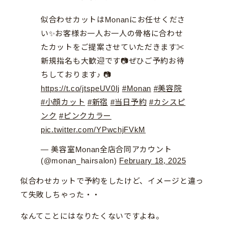
似合わせカットはMonanにお任せくださ
い✨お客様お一人お一人の骨格に合わせ
たカットをご提案させていただきます✂︎
新規指名も大歓迎です📷ぜひご予約お待
ちしております♪ 📷
https://t.co/jtspeUV0Ij
#Monan
#美容院
#小顔カット
#新宿
#当日予約
#カシスピ
ンク
#ピンクカラー
pic.twitter.com/YPwchjFVkM
— 美容室Monan全店合同アカウント
(@monan_hairsalon)
February 18, 2025
似合わせカットで予約をしたけど、イメージと違っ
て失敗しちゃった・・
なんてことにはなりたくないですよね。