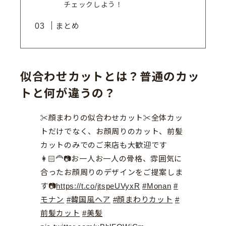
チェックしよう！
まとめ
似合わせカットとは？普通のカッ
トと何が違うの？
✂︎顔まわりの似合わせカット✂︎全体カッ
トだけでなく、お顔周りのカット、前髪
カットのみでのご来店も大歓迎です
👩🏻‍🦰📷お一人お一人の骨格、雰囲気に
合ったお顔周りのデザインをご提案しま
す📷
https://t.co/jtspeUVyxR
#Monan
#
モナン
#韓国風ヘア
#顔まわりカット
#
前髪カット
#美髪