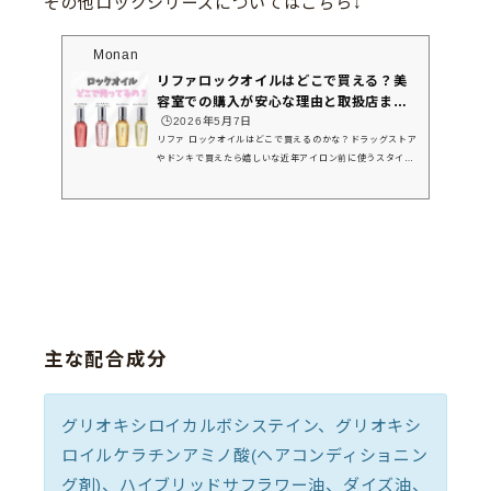
その他ロックシリーズについてはこちら↓
Monan
リファロックオイルはどこで買える？美
容室での購入が安心な理由と取扱店まと
め
🕒️2026年5月7日
リファ ロックオイルはどこで買えるのかな？ドラッグストア
やドンキで買えたら嬉しいな近年アイロン前に使うスタイリ
ング剤では定番商品となった「リファ ロックオイル」です
が、どこで買えるのか、購入店舗を迷ってしまう方もいらっ
しゃいますよね。結論、美容室やバラエティショップなどで
購入が可能ですが、確実に正規品を購入したい場合や、自分
の髪質に合う使い方まで知りたい方には美容室での購入をお
すすめしています◎今回は、・ロックオイルはどこで買え
る？ドラッグストアやドンキなどの取り扱い店舗・ロックオ
イルの種類解説...
主な配合成分
グリオキシロイカルボシステイン、グリオキシ
ロイルケラチンアミノ酸(ヘアコンディショニン
グ剤)、ハイブリッドサフラワー油、ダイズ油、