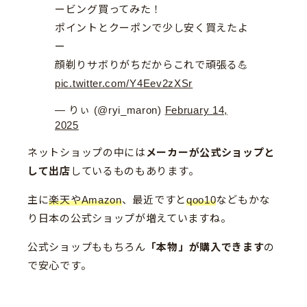
ービング買ってみた！
ポイントとクーポンで少し安く買えたよ
ー
顔剃りサボりがちだからこれで頑張る💪
pic.twitter.com/Y4Eev2zXSr
— りぃ (@ryi_maron)
February 14,
2025
ネットショップの中には
メーカーが公式ショップと
して出店
しているものもあります。
主に
楽天やAmazon
、最近ですと
qoo10
などもかな
り日本の公式ショップが増えていますね。
公式ショップももちろん
「本物」が購入できます
の
で安心です。