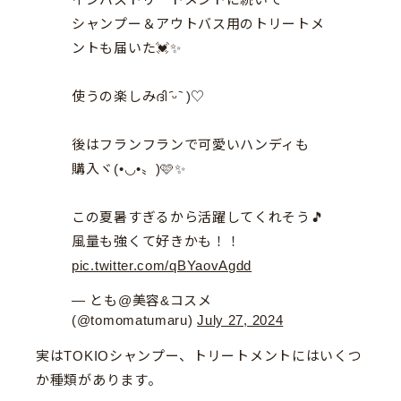
シャンプー＆アウトバス用のトリートメ
ントも届いた💓✨
使うの楽しみദി ᷇ᵕ ᷆ )♡
後はフランフランで可愛いハンディも
購入ヾ(•◡•〟)🩷✨
この夏暑すぎるから活躍してくれそう🎵
風量も強くて好きかも！！
pic.twitter.com/qBYaovAgdd
— とも@美容&コスメ
(@tomomatumaru)
July 27, 2024
実はTOKIOシャンプー、トリートメントにはいくつ
か種類があります。