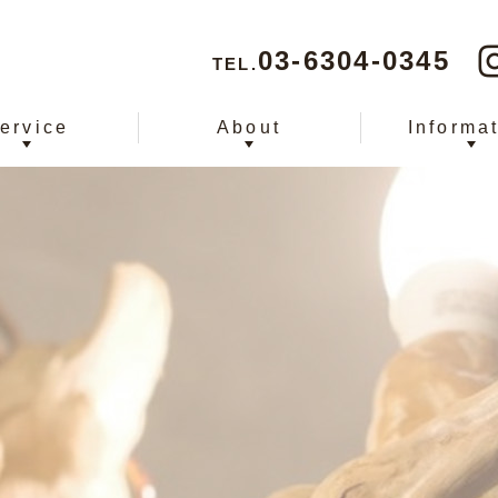
03-6304-0345
TEL.
ervice
About
Informa