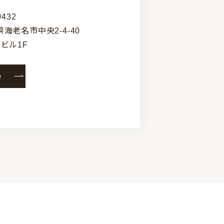
0432
海老名市中央2-4-40
ビル1F
ore