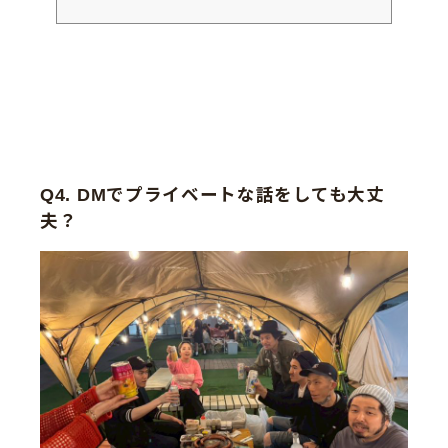
か、不安になりますよね。この記事では、・美容室での似合
う髪型の相談方法・おまかせカットはあり？・失敗しない頼
み方、美容室の選び方についてご紹介していきます！美容室
に行く前に、髪型が決まっていなくてなかなか予約に踏み切
れない方は本記事の内容を参考にしてくださると嬉しいで
す！美容室で似合う髪型がわからない時は？予約しても大丈
夫？Monan 新宿店 林見のスタイルを見る美容室で似合う髪
型がわからない...
Q4. DMでプライベートな話をしても大丈
夫？