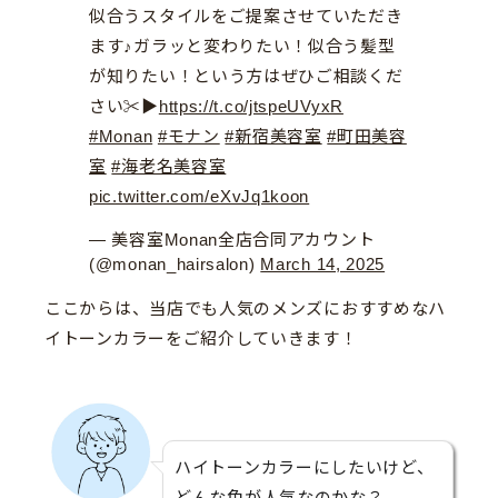
似合うスタイルをご提案させていただき
ます♪ガラッと変わりたい！似合う髪型
が知りたい！という方はぜひご相談くだ
さい✂︎▶︎
https://t.co/jtspeUVyxR
#Monan
#モナン
#新宿美容室
#町田美容
室
#海老名美容室
pic.twitter.com/eXvJq1koon
— 美容室Monan全店合同アカウント
(@monan_hairsalon)
March 14, 2025
ここからは、当店でも人気のメンズにおすすめなハ
イトーンカラーをご紹介していきます！
ハイトーンカラーにしたいけど、
どんな色が人気なのかな？