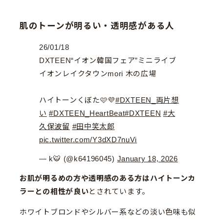
肌のトーンが明るい・透明感がある人
26/01/18
DXTEEN“イオン韓国フェア”ミニライブ
イオンレイクタウンmori 木の広場
ハイトーンくぼた🩷💜
#DXTEEN_両片想
い
#DXTEEN_HeartBeat
#DXTEEN
#大
久保波留
#田中笑太郎
pic.twitter.com/Y3dXD7nuVi
— k🐯 (@k64196045)
January 18, 2026
お肌が明るめの方や透明感のある方はハイトーンカ
ラーとの相性が良い
とされています。
ホワイトブロンドやシルバー系などの淡い色味も似