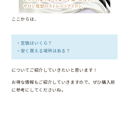
ここからは、
・定価はいくら？
・安く買える場所はある？
についてご紹介していきたいと思います！
お得な情報もご紹介していきますので、ぜひ購入前
に参考にしてくださいね。