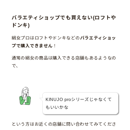
バラエティショップでも買えない(ロフトや
ドンキ)
絹女プロはロフトやドンキなどの
バラエティショッ
プで購入できません
！
通常の絹女の商品は購入できる店舗もあるようなの
で、
KINUJO proシリーズじゃなくて
もいいかな
という方はお近くの店舗に問い合わせてみてくださ