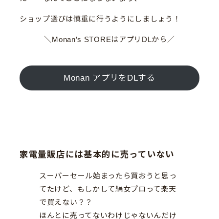
ショップ選びは慎重に行うようにしましょう！
＼Monan’s STOREはアプリDLから／
Monan アプリをDLする
家電量販店には基本的に売っていない
スーパーセール始まったら買おうと思っ
てたけど、もしかして絹女プロって楽天
で買えない？？
ほんとに売ってないわけじゃないんだけ