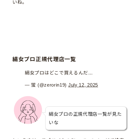
いね。
絹女プロ正規代理店一覧
絹女プロはどこで買えるんだ…
— 蛍 (@zerorin19)
July 12, 2025
絹女プロの正規代理店一覧が見た
いな