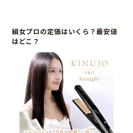
絹女プロの定価はいくら？最安値
はどこ？