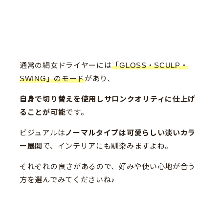
通常の絹女ドライヤーには
「GLOSS・SCULP・
SWING」のモード
があり、
自身で切り替えを使用しサロンクオリティに仕上げ
ることが可能
です。
ビジュアルは
ノーマルタイプは可愛らしい淡いカラ
ー展開
で、インテリアにも馴染みますよね。
それぞれの良さがあるので、好みや使い心地が合う
方を選んでみてくださいね♪