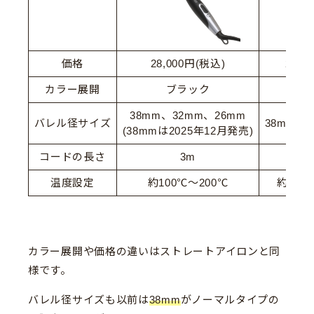
価格
28,000円(税込)
24,2
カラー展開
ブラック
ホ
38mm、32mm、26mm
バレル径サイズ
38mm、
(38mmは2025年12月発売)
コードの長さ
3m
温度設定
約100℃〜200℃
約100
カラー展開や価格の違いはストレートアイロンと同
様です。
バレル径サイズも以前は
38mm
がノーマルタイプの