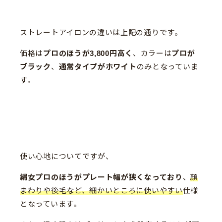
ストレートアイロンの違いは上記の通りです。
価格は
プロのほうが3,800円高く
、カラーは
プロが
ブラック
、
通常タイプがホワイト
のみとなっていま
す。
使い心地についてですが、
絹女プロのほうがプレート幅が狭くなっており
、
顔
まわりや後毛など、細かいところに使いやすい
仕様
となっています。