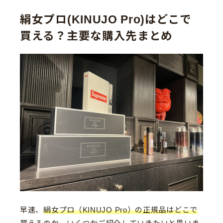
絹女プロ(KINUJO Pro)はどこで
買える？主要な購入先まとめ
早速、
絹女プロ（KINUJO Pro）の正規品はどこで