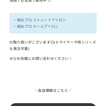
当店でも全店で販売中で、
・絹女プロ ストレートアイロン
・絹女プロ カールアイロン
の取り扱いがございます◎(ドライヤーや他シリーズ
も発注可能)
ぜひお気軽にお問い合わせください！
＼各店情報はこちら／