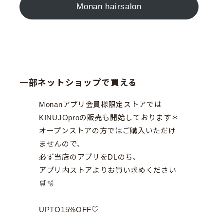
Monan hairsalon
一部ネットショップで買える
Monanアプリ会員様限定ストアでは
KINUJOproの販売も開始しております＊
オープンストアの方ではご購入いただけ
ませんので、
必ず当店のアプリをDLのち、
アプリ内ストアよりお買い求めください
🛒🫧
UPTO15%OFF♡