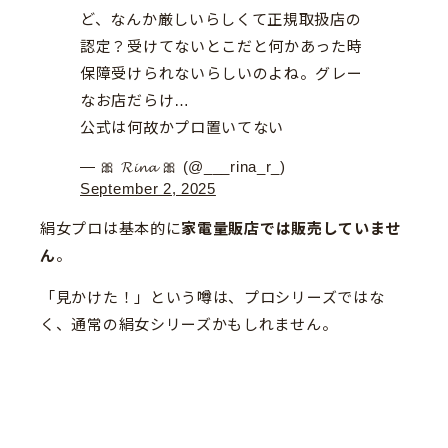
ど、なんか厳しいらしくて正規取扱店の
認定？受けてないとこだと何かあった時
保障受けられないらしいのよね。グレー
なお店だらけ…
公式は何故かプロ置いてない
— 🎀 𝓡𝓲𝓷𝓪 🎀 (@___rina_r_)
September 2, 2025
絹女プロは基本的に
家電量販店では販売していませ
ん
。
「見かけた！」という噂は、プロシリーズではな
く、通常の絹女シリーズかもしれません。