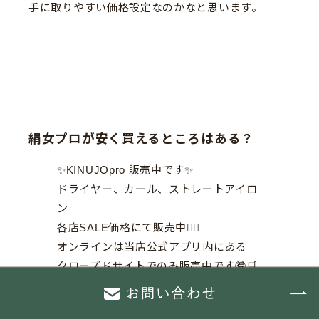
手に取りやすい価格設定なのかなと思います。
絹女プロが安く買えるところはある？
✨KINUJOpro 販売中です✨
ドライヤー、カール、ストレートアイロ
ン
各店SALE価格にて販売中🙆‍♀️
オンラインは当店公式アプリ内にある
クローズドサイトでのみ販売中です🉐🛒
🛍️
ぜひこの期間にお買い求めください♪