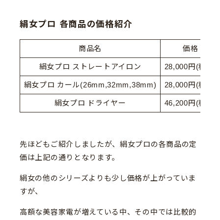
絹女プロ 各商品の価格紹介
商品名
価格
絹女プロ ストレートアイロン
28,000円(税込)
絹女プロ カール(26mm,32mm,38mm)
28,000円(税込)
絹女プロ ドライヤー
46,200円(税込)
先ほどもご紹介しましたが、絹女プロの各商品の定
価は上記の通りとなります。
絹女の他のシリーズよりも少し価格が上がっていま
すが、
高額な美容家電が増えている中、その中では比較的