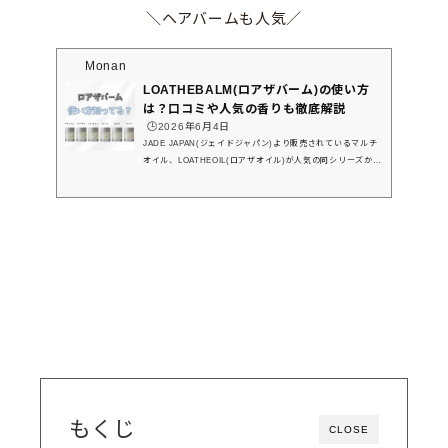
＼ヘアバームも人気／
Monan
LOATHEBALM(ロアザバーム)の使い方
は？口コミや人気の香りも徹底解説
🕒️2026年6月4日
JADE JAPAN(ジェイドジャパン)より販売されているマルチ
オイル、LOATHEOIL(ロアザオイル)が人気の同シリーズか
ら、LOATHEBALM(ロアザバーム)というバームタイプのヘア
ケア商品が発売されているのは知っていましたか？実際のテ
クスチャーや使い方、口コミや香りの種類について徹底解説
してきますので、ぜひ最後までチェックしてください！＼こ
れが読める／・ロアザバームの使い方は？・ロアザバームの
香りの種類は？・ロアザバームの口コミは？・ロアザバーム
はどこに売ってる？ロアザバームの使い方は？どんな人にお
すすめ？ロアザバー...
もくじ
CLOSE