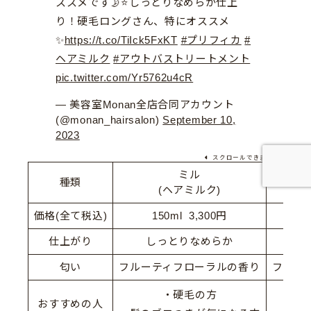
ススメです🌛⭐しっとりなめらか仕上
り！硬毛ロングさん、特にオススメ
✨
https://t.co/TiIck5FxKT
#プリフィカ
#
ヘアミルク
#アウトバストリートメント
pic.twitter.com/Yr5762u4cR
— 美容室Monan全店合同アカウント
(@monan_hairsalon)
September 10,
2023
スクロールできます
ミル
種類
(ヘアミルク)
価格(全て税込)
150ml 3,300円
仕上がり
しっとりなめらか
指通
匂い
フルーティフローラルの香り
フルー
・硬毛の方
おすすめの人