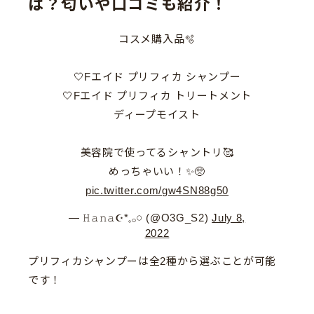
は？匂いや口コミも紹介！
コスメ購入品🫧
🤍Fエイド プリフィカ シャンプー
🤍Fエイド プリフィカ トリートメント
ディープモイスト
美容院で使ってるシャントリ🥰
めっちゃいい！✨🥺
pic.twitter.com/gw4SN88g50
— 𝙷𝚊𝚗𝚊☪︎*𓈒𓂂𓏸 (@O3G_S2)
July 8,
2022
プリフィカシャンプーは全2種から選ぶことが可能
です！