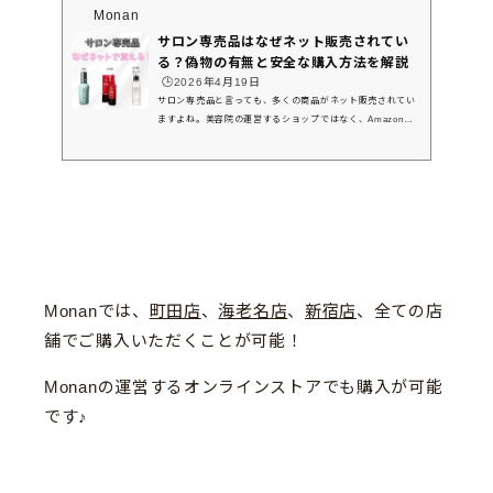
Monan
サロン専売品はなぜネット販売されてい
る？偽物の有無と安全な購入方法を解説
🕒️2026年4月19日
サロン専売品と言っても、多くの商品がネット販売されてい
ますよね。美容院の運営するショップではなく、Amazonや
楽天などでも当たり前に見かけます。美容室でしか買えない
はずなのに、なぜネットで販売されているの？と疑問を抱く
方も多いでしょう。結論から言うと、非正規ルートでの流
入、並行輸入などさまざまな理由があり、美容院以外のネッ
トショップでも売っていることがあります。この記事では、
偽物のリスクや安全に購入する方法まで分かりやすく解説し
ますので、ぜひ参考にしてください。サロン専売品がネット
販売できるのは...
Monanでは、
町田店
、
海老名店
、
新宿店
、全ての店
舗でご購入いただくことが可能！
Monanの運営するオンラインストアでも購入が可能
です♪