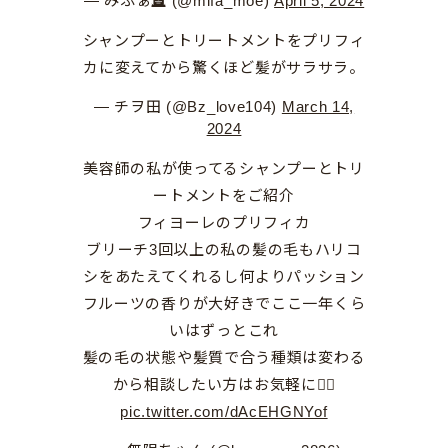
— みふぁ🪦 (@mifa_moe)
April 5, 2024
シャンプーとトリートメントをプリフィ
カに変えてから驚くほど髪がサラサラ。
— チヲ田 (@Bz_love104)
March 14,
2024
美容師の私が使ってるシャンプーとトリ
ートメントをご紹介
フィヨーレのプリフィカ
ブリーチ3回以上の私の髪の毛もハリコ
シをあたえてくれるし何よりパッション
フルーツの香りが大好きでここ一年くら
いはずっとこれ
髪の毛の状態や髪質で合う種類は変わる
から相談したい方はお気軽に💁‍♀️
pic.twitter.com/dAcEHGNYof