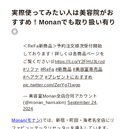
実際使ってみたい人は美容院がお
すすめ！Monanでも取り扱い有り
◎
＜ReFa新商品＞予約注文順次受付開始
しております！詳しくは各商品ページを
ご覧ください🛒
https://t.co/Y2FHU3Lrzd
#リファ
#ReFa
#新商品
#美容室専売品
#ヘアケア
#プレゼントにおすすめ
pic.twitter.com/ZerYg71wgp
— 美容室Monan全店合同アカウント
(@monan_hairsalon)
September 24,
2024
Monan(モナン)
では、新宿・町田・海老名全店にリ
ファビューテックリセッターを導入しています。