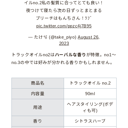
イルno.2私の髪質に合ってとても良い！
夜つけて寝たら次の日ずっとまとまる
ブリーチはもんちさん！ﾗﾌﾞ
pic.twitter.com/ppzc4j7B95
— たけ🫧 (@take_piyo)
August 26,
2023
トラックオイルno2は
ハーバルな香り
が特徴。no1〜
no.3の中では好みが分かれる香りかもしれません。
商品名
トラックオイル no.2
内容量
90ml
ヘアスタイリング(ボデ
用途
ィも可)
香り
シトラスハーブ