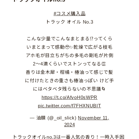
#コスメ購入品
トラック オイル No.3
こんな少量でこんなまとまる⁉️ってくら
いまとまって感動🥹✨乾燥で広がる枝毛
アホ毛が目立ちがちの多毛の剛毛が片側
2〜4滴くらいでストンってなる👏
香りは金木犀・柑橘・椿油って感じで髪
に付けたときの重さも椿油っぽい けど手
にはベタベタ残らないの不思議🌀
https://t.co/AfvoH0sWPR
pic.twitter.com/f7FHXNUBIT
— 油膜 (@_oil_slick)
November 11,
2024
トラックオイルno.3は一番人気の香り！一時入手困