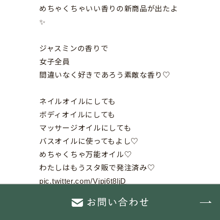
めちゃくちゃいい香りの新商品が出たよ
✨
ジャスミンの香りで
女子全員
間違いなく好きであろう素敵な香り♡
ネイルオイルにしても
ボディオイルにしても
マッサージオイルにしても
バスオイルに使ってもよし♡
めちゃくちゃ万能オイル♡
わたしはもうスタ販で発注済み♡
pic.twitter.com/Vjpj6t8ljD
— *.ﾟ+🐰♡Takako♡🐰*.ﾟ+
(@hakkams1)
June 30, 2025