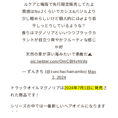
ルクアと梅阪で先行限定販売してたよ
質感はNo.2くらいでカシス&バジルより
少し軽めらしいけど個人的には🌿より若
干しっとりしているような？
香りはマグノリアといいつつブラックカ
ラントが目立つ爽やかフルーティな感じ
🫶好
天然の青が深い海みたいで素敵だ🌊
pic.twitter.com/QmCBHvhVdg
— ずんきち (@zunchachamambo)
May
2, 2024
トラックオイルマグノリアは
2024年7月1日に発売
さ
れた商品です！
シリーズの中では一番新しいヘアオイルになります
＾＾