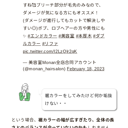
すね🥰ブリーチ部分が毛先のみなので、
ダメージが気になる方にもオススメ！
(ダメージが進行してもカットで解決しや
すい◎)ボブ、ロブヘアーの方や男性にも
✨
#エンドカラー
#美容室
#本厚木
#ダブ
ルカラー
#リファ
pic.twitter.com/I2LzQlr2qK
— 美容室Monan全店合同アカウント
(@monan_hairsalon)
February 18, 2023
裾カラーをしてみたけど何か垢抜
けない・・
という場合、
裾カラーの幅が広すぎたり、全体の長
さとのバランスが合っていないのかも
しれません。