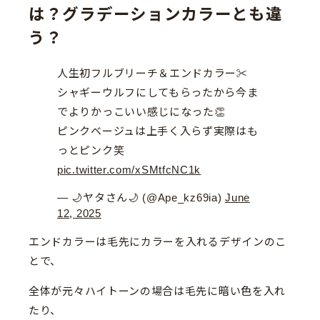
は？グラデーションカラーとも違
う？
人生初フルブリーチ＆エンドカラー✂️
シャギーウルフにしてもらったから今ま
でよりかっこいい感じになった👏
ピンクベージュは上手く入らず実際はも
っとピンク笑
pic.twitter.com/xSMtfcNC1k
— 🌙ヤタさん🌙 (@Ape_kz69ia)
June
12, 2025
エンドカラーは毛先にカラーを入れるデザインのこ
とで、
全体が元々ハイトーンの場合は毛先に暗い色を入れ
たり、