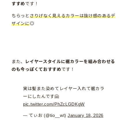
すすめ
です！
ちらっと
さりげなく見えるカラーは抜け感のあるデ
ザインに
◎
また、
レイヤースタイルに裾カラーを組み合わせる
のも今っぽくておすすめ
です！
実は髪また染めてレイヤー入れて裾カラ
ーにしたんです🤗
pic.twitter.com/PhZcLGDKgW
— てぃお (@tio__wt)
January 18, 2026