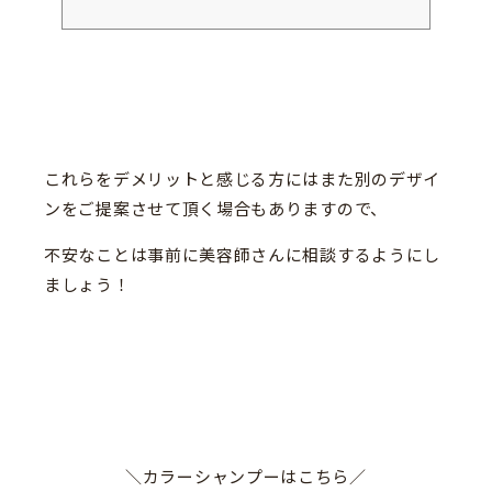
ャン）やピンクなど人気色を使ってみたいけれど、ドンキや
マツキヨなどの市販店舗で買えるのか分からない…という声
も多く耳にします！「フィヨーレ」はサロン専売品を取り扱
うメーカーのため、どこで売ってるのか迷いますよね。今回
は、・クオルシアカラーシャンプーの取扱店舗（ドンキ・マ
ツキヨ・ロフトなど）・クオルシアカラーシャンプーの紫・
ピンクなど各カラーの特徴・クオルシアカラーシャンプーの
正しい使い方...
これらをデメリットと感じる方にはまた別のデザイ
ンをご提案させて頂く場合もありますので、
不安なことは事前に美容師さんに相談するようにし
ましょう！
＼カラーシャンプーはこちら／