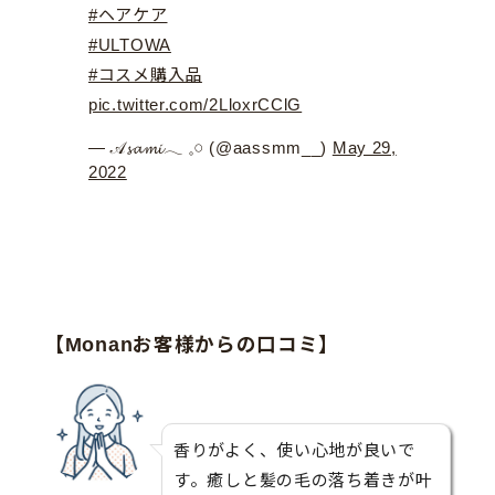
#ヘアケア
#ULTOWA
#コスメ購入品
pic.twitter.com/2LloxrCClG
— 𝒜‎𝓼𝓪𝓶𝓲𓂃 𓈒𓏸 (@aassmm__)
May 29,
2022
【Monanお客様からの口コミ】
香りがよく、使い心地が良いで
す。癒しと髪の毛の落ち着きが叶