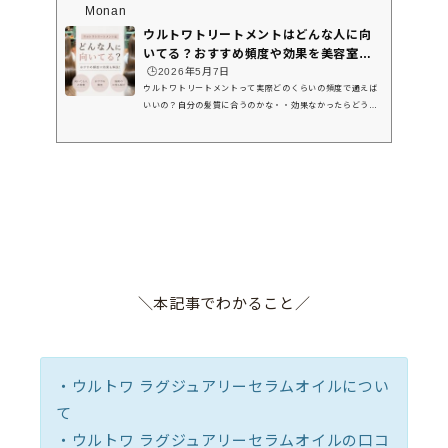
Monan
ウルトワトリートメントはどんな人に向
いてる？おすすめ頻度や効果を美容室ス
タッ...
🕒️2026年5月7日
ウルトワトリートメントって実際どのくらいの頻度で通えば
いいの？自分の髪質に合うのかな・・効果なかったらどうし
ようSNSでも話題の髪質改善メニュー「ウルトワトリートメ
ント」ですが、実際には髪質との相性もあるので、効果の感
じ方にも差があります。そこで今回は、・ウルトワトリート
メントのおすすめ頻度・ウルトワトリートメントが向いてる
人の特徴・効果を感じやすい髪質や施術を続けるメリット・
どこでできるのか？などを詳しく解説していきます！これか
ら予約を考えている方や、自分に合うトリートメントを探し
ている方はぜ...
＼本記事でわかること／
・ウルトワ ラグジュアリーセラムオイルについ
て
・ウルトワ ラグジュアリーセラムオイルの口コ