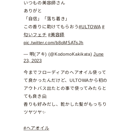
いつもの美容師さん
ありがと
「自信」「落ち着き」
この香りに助けてもらおう
#ULTOWA
#
匂いフェチ
#美容師
pic.twitter.com/b8oMSATsJh
— 明(アキ) (@KodomoKakikata)
June
23, 2023
今までフローディアのヘアオイル使って
て良かったんだけど、ULTOWAから初の
アウトバス出たとの事で使ってみたらと
ても良き🤗
香りも好みだし、乾かした髪がもっちり
ツヤツヤ✨
#ヘアオイル