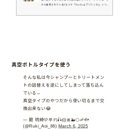
から発売されているFエイド「Purifica(プリフィカ)」シリー
ズ。2種類あるけどどっちを買おうかな・・と悩んでいる方の
ために、匂いや口コミなど、違いを徹底解説します。シャン
プーの他にも、トリートメントやアウトバスもおすすめなの
でそれらの商品についてもご紹介させてくださいね。＼この
ブログで紹介しているアイテム／・プリフィカ シャンプー・
プリフィカ トリートメント・プリフィカ ミル(ヘアミルク)・
プリフィカ リム(ヘアオイル)プリフィカシャンプー2種の違
いは？...
真空ボトルタイプを使う
そんな私は今シャンプーとトリートメン
トの詰替えを逆にしてしまって落ち込ん
でいる←
真空タイプのやつだから使い切るまで交
換出来ない😂
— 碧 琉綺🩷루키🎣🐹🎀🐳🌕🦐🐟
(@Ruki_Aoi_86)
March 6, 2025